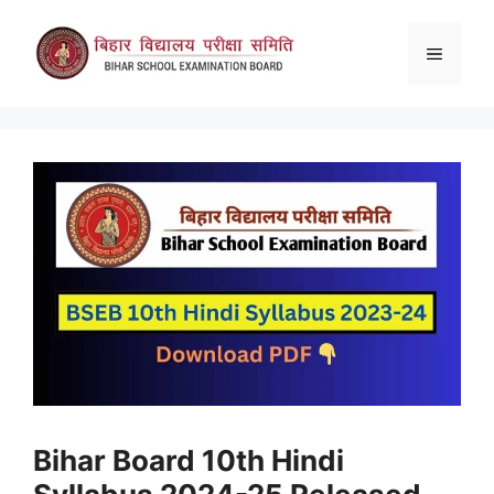
Skip
to
Menu
content
Bihar Board 10th Hindi